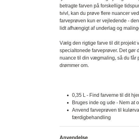
betragte farven på forskellige tidspun
tvivl, kan du prøve flere nuancer ved
farveprøven kun er vejledende - den 
lidt afhængigt af underlag og malin
Vælg den rigtige farve til dit projekt 
specialtonede farveprøver. Det gør d
nuance til din vægmaling, så du får p
drømmer om.
0,35 L - Find farverne til dit hj
Bruges inde og ude - Nem at 
Anvend farveprøven til kulørva
færdigbehandling
Anvendelse