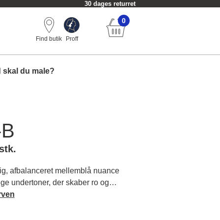
30 dages returret
0
Find butik
Proff
 skal du male?
-B
stk.
ig, afbalanceret mellemblå nuance
ige undertoner, der skaber ro og
ig. Læs mere om farvens karakter og
rven
.