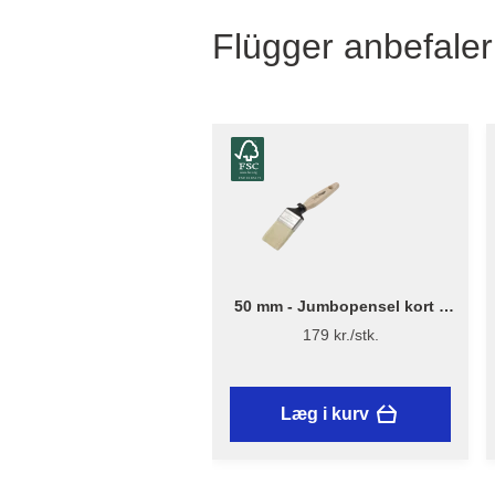
Flügger anbefaler
50 mm - Jumbopensel kort –
Flügger Excellence Series
179 kr./stk.
Læg i kurv