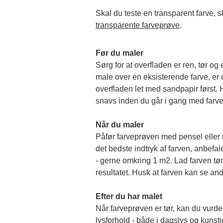
transparente farveprøve
.
Før du maler
Sørg for at overfladen er ren, tør og 
male over en eksisterende farve, er de
overfladen let med sandpapir først. Hu
snavs inden du går i gang med farv
Når du maler
Påfør farveprøven med pensel eller rul
det bedste indtryk af farven, anbefale
- gerne omkring 1 m2. Lad farven tørr
resultatet. Husk at farven kan se and
Efter du har malet
Når farveprøven er tør, kan du vurder
lysforhold - både i dagslys og kunstigt 