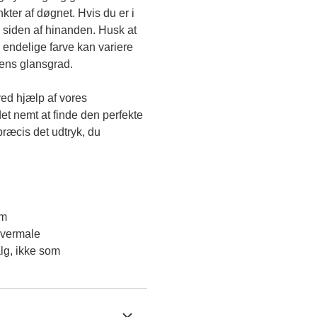
kter af døgnet. Hvis du er i 
 siden af hinanden. Husk at 
endelige farve kan variere 
gens glansgrad.
ved hjælp af vores 
et nemt at finde den perfekte 
ræcis det udtryk, du 
em
overmale
lg, ikke som