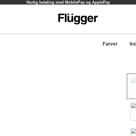
Hurtig betaling med MobilePay og ApplePay
Farver
In