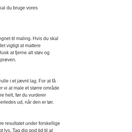
Skal du teste en transparent farve, skal du bruge vores 
egnet til maling. Hvis du skal 
t vigtigt at mattere 
sk at fjerne alt støv og 
eprøven. 
le i et jævnt lag. For at få 
r vi at male et større område 
e helt, før du vurderer 
erledes ud, når den er tør. 
e resultatet under forskellige 
lys. Tag dig god tid til at 