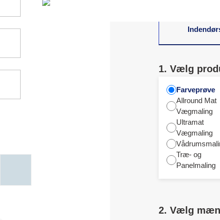
Indendør
1. Vælg prod
Farveprøve
Allround Mat
Vægmaling
Ultramat
Vægmaling
Vådrumsmali
Træ- og
Panelmaling
2. Vælg mæ