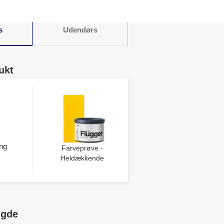
s
Udendørs
ukt
ng
Farveprøve -
Heldækkende
ngde