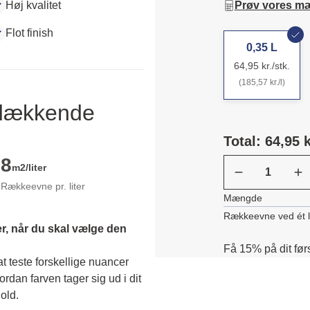
Høj kvalitet
Prøv vores m
Flot finish
0,35 L
64,95 kr./stk.
(185,57 kr./l)
ldækkende
Total: 64,95 k
8
m2/liter
Rækkeevne pr. liter
Mængde
Rækkeevne ved ét 
r, når du skal vælge den 
Få 15% på dit før
 teste forskellige nuancer 
dan farven tager sig ud i dit 
old. 