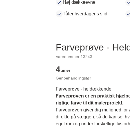
Høj dækkeevne
Tåler hverdagens slid
Farveprøve - He
Varenummer 13243
4
timer
Genbehandlingstør
Farveprøve - heldækkende
Farveprøven er en praktisk hjælpe
rigtige farve til dit malerprojekt.
Farveprøven giver dig mulighed for at
direkte på væggen, så du kan se, hvor
eget rum og under forskellige lysforh