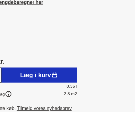
ængdeberegner her
r.
Læg i kurv
0.35 l
2.8 m2
lag
ste køb.
Tilmeld vores nyhedsbrev