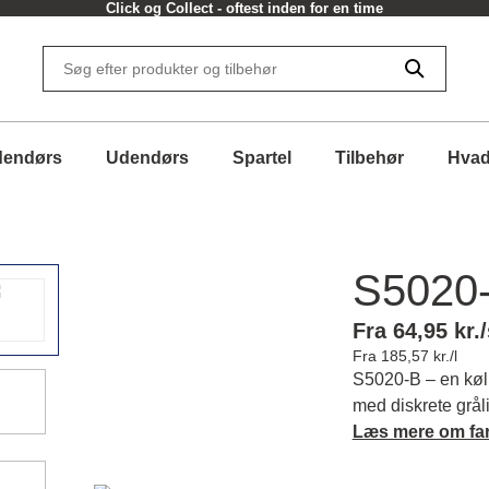
Click og Collect - oftest inden for en time
dendørs
Udendørs
Spartel
Tilbehør
Hvad
S5020
Fra 64,95 kr./
Fra 185,57 kr./l
S5020-B – en køl
med diskrete grål
harmoni i din bol
Læs mere om fa
matchende farver