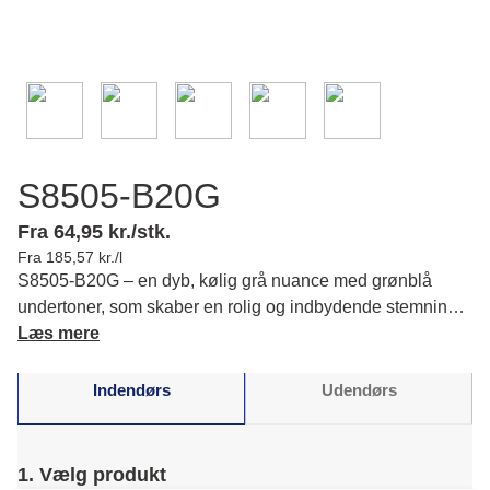
S8505-B20G
Fra 64,95 kr./stk.
Fra 185,57 kr./l
S8505-B20G – en dyb, kølig grå nuance med grønblå
undertoner, som skaber en rolig og indbydende stemning i
din bolig. Den harmonerer med varme træoverflader og
Læs mere
bløde tekstiler. Læs mere om farvens karakter og
matchende farver.
Indendørs
Udendørs
1. Vælg produkt