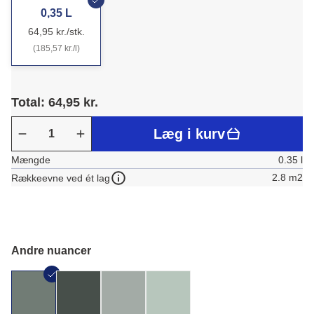
0,35 L
64,95 kr./stk.
(185,57 kr./l)
Total: 64,95 kr.
Læg i kurv
Mængde
0.35 l
2.8 m2
Rækkeevne ved ét lag
Andre nuancer