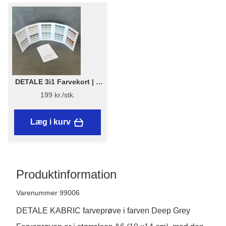
DETALE 3i1 Farvekort | 1
stk. - DETALE 3 i 1
199 kr./stk.
Farvekort 2025 - KABRIC,
KC14, Matt Paint
Læg i kurv
Produktinformation
Varenummer 99006
DETALE KABRIC farveprøve i farven Deep Grey