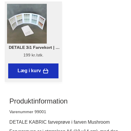
DETALE 3i1 Farvekort | 1
stk. - DETALE 3 i 1
199 kr./stk.
Farvekort 2025 - KABRIC,
KC14, Matt Paint
Læg i kurv
Produktinformation
Varenummer 99001
DETALE KABRIC farveprøve i farven Mushroom