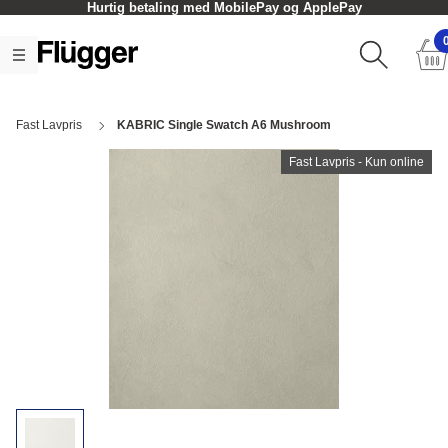
Hurtig betaling med MobilePay og ApplePay
Fast Lavpris
KABRIC Single Swatch A6 Mushroom
Fast Lavpris - Kun online