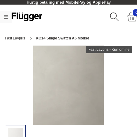
Hurtig betaling med MobilePay og ApplePay
Fast Lavpris
KC14 Single Swatch A6 Mouse
Fast Lavpris - Kun online