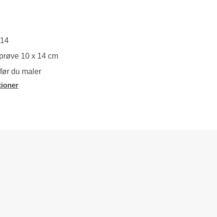
C14
prøve 10 x 14 cm
før du maler
ioner