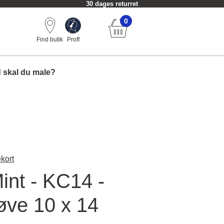
30 dages returret
0
Find butik
Proff
 skal du male?
kort
int - KC14 -
øve 10 x 14