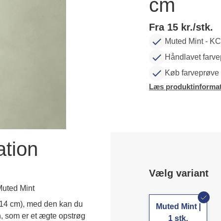
cm
Fra 15 kr./stk.
Muted Mint - K
Håndlavet farve
Køb farveprøve 
Læs produktinformat
ation
Vælg variant
Muted Mint
x14 cm), med den kan du 
Muted Mint |
, som er et ægte opstrøg 
1 stk.