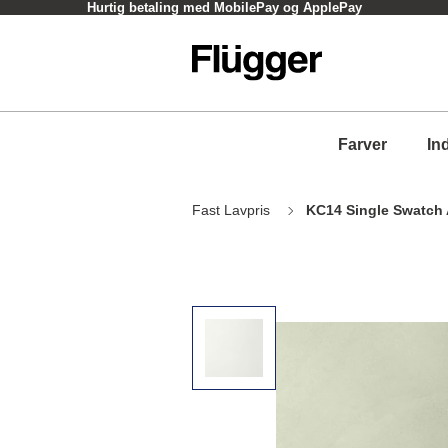
Hurtig betaling med MobilePay og ApplePay
Farver
In
Fast Lavpris
KC14 Single Swatch 