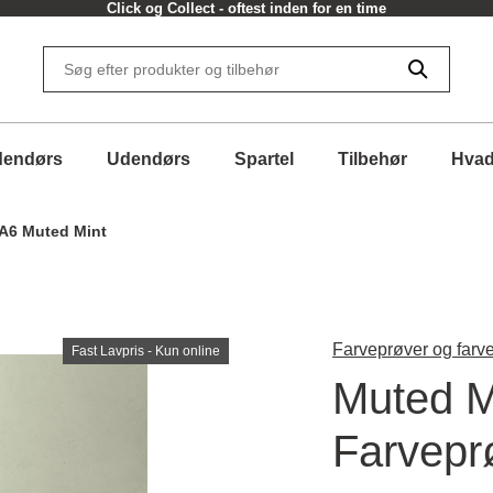
Click og Collect - oftest inden for en time
dendørs
Udendørs
Spartel
Tilbehør
Hvad
A6 Muted Mint
Farveprøver og farve
Fast Lavpris - Kun online
Muted M
Farvepr