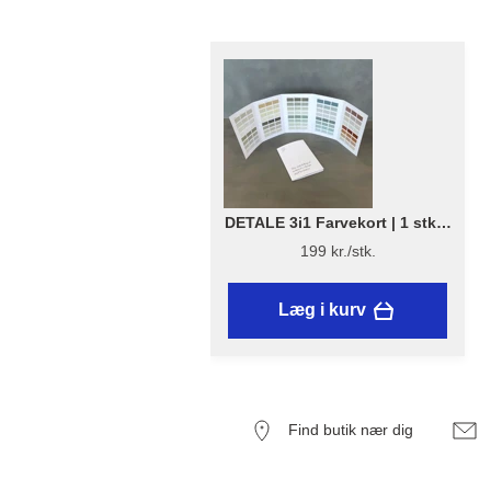
DETALE 3i1 Farvekort | 1 stk. -
DETALE 3 i 1 Farvekort 2025 -
199 kr./stk.
KABRIC, KC14, Matt Paint
Læg i kurv
Find butik nær dig