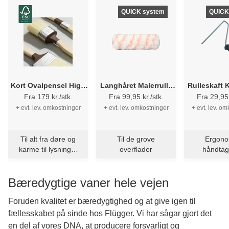
QUICK system
QUICK
Kort Ovalpensel High
Langhåret Malerrulle
Rulleskaft 
Finish 1179 - Flügger
Lamlon - Flügger
DESIGN - 
Fra 179 kr./stk.
Fra 99,95 kr./stk.
Fra 29,95 
+ evt. lev. omkostninger
+ evt. lev. omkostninger
+ evt. lev. o
Til alt fra døre og
Til de grove
Ergono
karme til lysninger
overflader
håndta
og møbler -
trykafla
verdens bedste
gummibel
Bæredygtige vaner hele vejen
allround pensel
Foruden kvalitet er bæredygtighed og at give igen til
fællesskabet på sinde hos Flügger. Vi har sågar gjort det
en del af vores DNA, at producere forsvarligt og