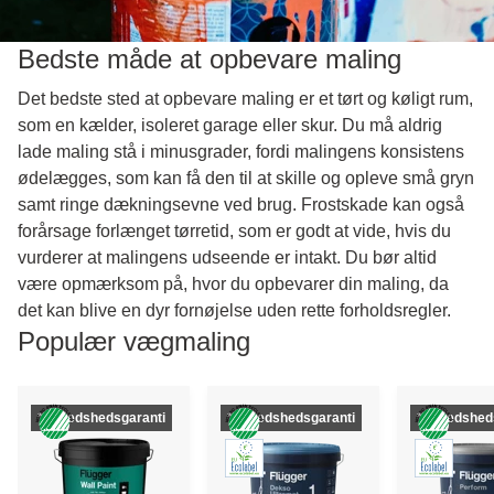
Bedste måde at opbevare maling
Det bedste sted at opbevare maling er et tørt og køligt rum,
som en kælder, isoleret garage eller skur. Du må aldrig
lade maling stå i minusgrader, fordi malingens konsistens
ødelægges, som kan få den til at skille og opleve små gryn
samt ringe dækningsevne ved brug. Frostskade kan også
forårsage forlænget tørretid, som er godt at vide, hvis du
vurderer at malingens udseende er intakt. Du bør altid
være opmærksom på, hvor du opbevarer din maling, da
det kan blive en dyr fornøjelse uden rette forholdsregler.
Populær vægmaling
*Tilfredshedsgaranti
*Tilfredshedsgaranti
*Tilfredshed