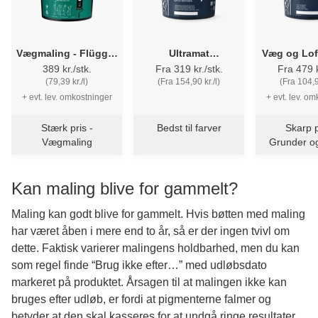
Vægmaling - Flügger
Ultramat
Væg og Lof
Flutex 5
Væg/Loftmaling -
Perform 5
389 kr./stk.
Fra 319 kr./stk.
Fra 479 k
Flügger Dekso 1
(79,39 kr./l)
(Fra 154,90 kr./l)
(Fra 104,90
+ evt. lev. omkostninger
+ evt. lev. o
Stærk pris -
Bedst til farver
Skarp p
Vægmaling
Grunder o
i ét
Kan maling blive for gammelt?
Maling kan godt blive for gammelt. Hvis bøtten med maling
har været åben i mere end to år, så er der ingen tvivl om
dette. Faktisk varierer malingens holdbarhed, men du kan
som regel finde “Brug ikke efter…” med udløbsdato
markeret på produktet. Årsagen til at malingen ikke kan
bruges efter udløb, er fordi at pigmenterne falmer og
betyder at den skal kasseres for at undgå ringe resultater.