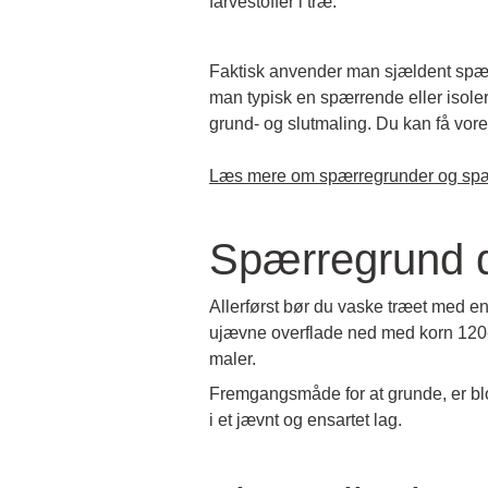
farvestoffer i træ.
Faktisk anvender man sjældent spær
man typisk en spærrende eller isole
grund- og slutmaling. Du kan få vor
Læs mere om spærregrunder og spæ
Spærregrund d
Allerførst bør du vaske træet med en
ujævne overflade ned med korn 120-1
maler.
Fremgangsmåde for at grunde, er blo
i et jævnt og ensartet lag.