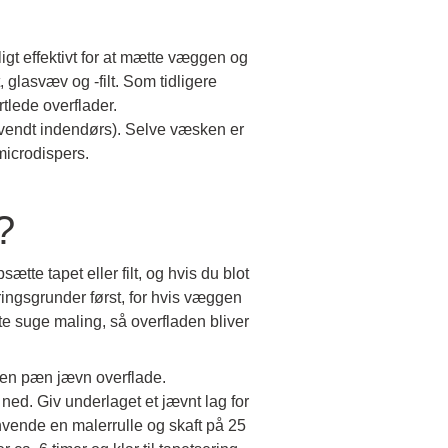
igt effektivt for at mætte væggen og
glasvæv og -filt. Som tidligere
lede overflader.
vendt indendørs). Selve væsken er
microdispers.
?
te tapet eller filt, og hvis du blot
kringsgrunder først, for hvis væggen
te suge maling, så overfladen bliver
å en pæn jævn overflade.
ed. Giv underlaget et jævnt lag for
vende en malerrulle og skaft på 25