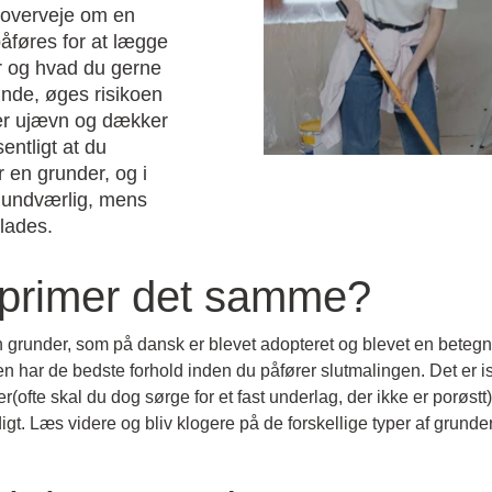
d overveje om en
åføres for at lægge
r og hvad du gerne
unde, øges risikoen
ver ujævn og dækker
entligt at du
 en grunder, og i
 uundværlig, mens
dlades.
 primer det samme?
n grunder, som på dansk er blevet adopteret og blevet en betegnel
n har de bedste forhold inden du påfører slutmalingen. Det er is
ofte skal du dog sørge for et fast underlag, der ikke er porøstt)
gt. Læs videre og bliv klogere på de forskellige typer af grunde