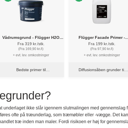
Vådrumsgrund - Flügger H2O
Flügger Facade Primer -
Grundmaling
Facadegrunder
Fra 319 kr./stk.
Fra 199 kr./stk.
(Fra 169,90 kr./l)
(Fra 97,90 kr./l)
+ evt. lev. omkostninger
+ evt. lev. omkostninger
Bedste primer til
Diffusionsåben grunder til
badeværelset
ubehandlede facader
regrunder?
 underlaget ikke slår igennem slutmalingen med gennemslag fra
føres ofte på træunderlag, som træmøbler eller -vægge. Det ka
andlet træ inden man maler. Fordi risikoen er høj for gennemsl