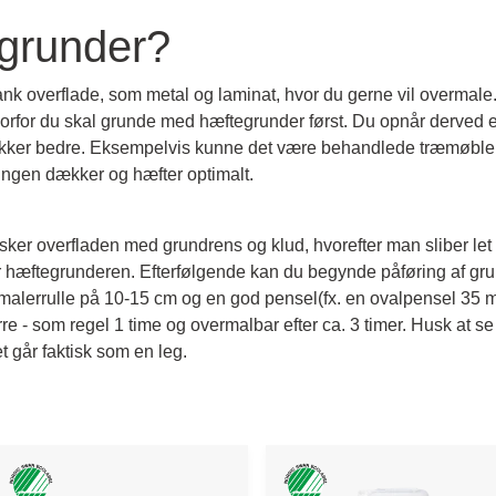
grunder?
ank overflade, som metal og laminat, hvor du gerne vil overmale.
orfor du skal grunde med hæftegrunder først. Du opnår derved e
kker bedre. Eksempelvis kunne det være behandlede træmøbler 
ingen dækker og hæfter optimalt.
er overfladen med grundrens og klud, hvorefter man sliber let
 hæftegrunderen. Efterfølgende kan du begynde påføring af grun
malerrulle på 10-15 cm og en god pensel(fx. en ovalpensel 35 m
re - som regel 1 time og overmalbar efter ca. 3 timer. Husk at se
 går faktisk som en leg.