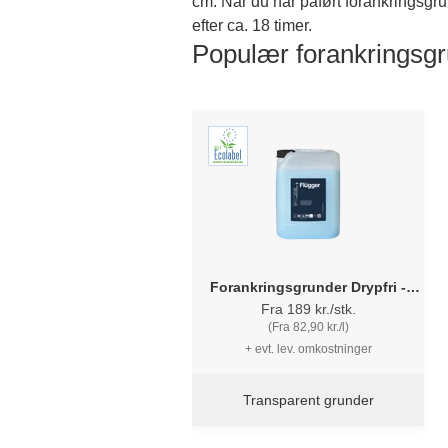
cm. Når du har påført forankringsgrun
efter ca. 18 timer.
Populær forankringsg
Forankringsgrunder Drypfri -
Flügger
Fra 189 kr./stk.
(Fra 82,90 kr./l)
+ evt. lev. omkostninger
Transparent grunder