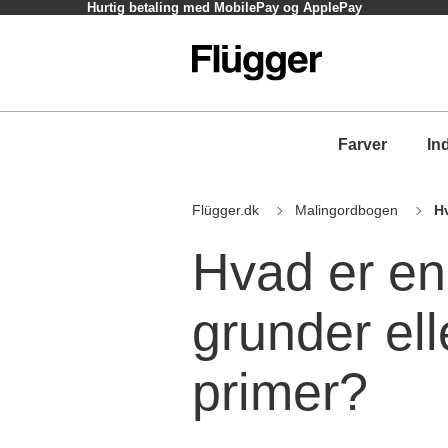
Hurtig betaling med MobilePay og ApplePay
Farver
In
Flügger.dk
Malingordbogen
H
Hvad er en
grunder ell
primer?