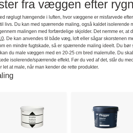
ester fra væggen efter ryg
g med røglugt hængende i luften, hvor væggene er misfarvede efter
 til livs. Du kan med spærrende maling, også kaldet isolerende 
r gennem malingen med forfærdelige skjolder. Det nemme er, at du
10
. De kan anvendes til både væg, loft eller sågar skorstenen 
 om en mindre fugtskade, så er spærrende maling ideelt. Du bør
å kan du male væggen med en 20-25 cm bred malerrulle. Du skal h
de isolerende/spærrende effekt. Før du ved af det, står du med
 let at male, når man kender de rette produkter.
ling