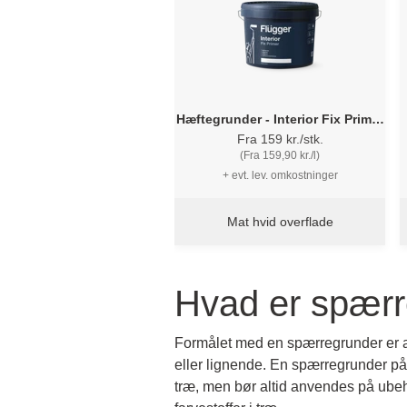
Hæftegrunder - Interior Fix Primer
Flügger
Fra 159 kr./stk.
(Fra 159,90 kr./l)
+ evt. lev. omkostninger
Mat hvid overflade
Hvad er spær
Formålet med en spærregrunder er at
eller lignende. En spærregrunder på
træ, men bør altid anvendes på ubeh