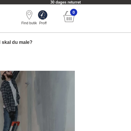
30 dages returret
0
Find butik
Proff
 skal du male?