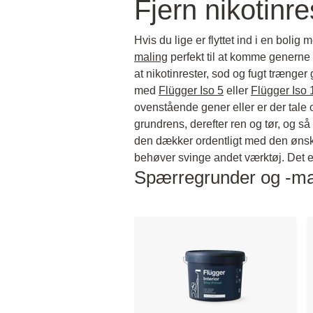
Fjern nikotinr
Hvis du lige er flyttet ind i en boli
maling
perfekt til at komme generne
at nikotinrester, sod og fugt trænge
med
Flügger Iso 5
eller
Flügger Iso 
ovenstående gener eller er der tale
grundrens, derefter ren og tør, og s
den dækker ordentligt med den ønske
behøver svinge andet værktøj. Det er
Spærregrunder og -ma