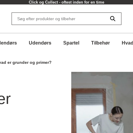
Click og Collect - oftest inden for en time
dendørs
Udendørs
Spartel
Tilbehør
Hvad
vad er grunder og primer?
er