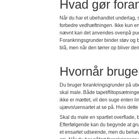
Hvad gør fora
Når du har et ubehandlet underlag, s
forbedre vedhæftningen. Ikke kun en 
nævnt kan det anvendes ovenpå puds
Forankringsgrunder binder støv og 
blå, men når den tørrer op bliver d
Hvornår bruge
Du bruger forankringsgrunder på ube
skal male. Både tapet/filtopsætningen
ikke er mættet, vil den suge enten l
ujævn/uensartet at se på. Hvis dette s
Skal du male en spartlet overflade, 
Efterfølgende kan du begynde at gru
et ensartet udseende, men du behøve