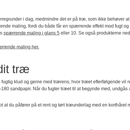
regrunder i dag, medmindre det er på træ, som ikke behøver at
rende maling, fordi du både får en spærrende effekt mod fugt og
es
spærrende maling i glans 5
eller 10. Se også produkterne ned
rrende maling her.
it træ
 fugtig klud og gerne med trærens, hvor træet efterfølgende vil 
80 sandpapir. Når du fugter træet til at begynde med, undgås at
t at du påfører på et rent og tørt træunderlag med en korthåret