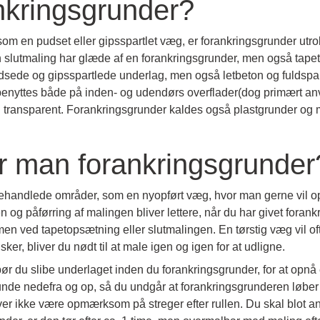
nkringsgrunder?
om en pudset eller gipsspartlet væg, er forankringsgrunder utrol
slutmaling har glæde af en forankringsgrunder, men også tapet, 
ede og gipsspartlede underlag, men også letbeton og fuldspart
benyttes både på inden- og udendørs overflader(dog primært an
en transparent. Forankringsgrunder kaldes også plastgrunder og 
r man forankringsgrunder
handlede områder, som en nyopført væg, hvor man gerne vil opsæt
 og påførring af malingen bliver lettere, når du har givet foran
imen ved tapetopsætning eller slutmalingen. En tørstig væg vil of
ker, bliver du nødt til at male igen og igen for at udligne.
bør du slibe underlaget inden du forankringsgrunder, for at opn
nde nedefra og op, så du undgår at forankringsgrunderen løber n
r ikke være opmærksom på streger efter rullen. Du skal blot an