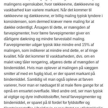
malingens egenskaber, hvor rækkeevne, dækkeevne og
vaskbarhed kan variere markant. Når det kommer til
rækkeevne og dækkeevne, er billig maling typisk tyndere i
konsistensen, som dermed kræver mere maling for at
dække ordentligt. Årsagen til dette, er mængden af
farvepigmenter, hvor færre farvepigmenter giver en
dårligere dækning og mindre farvestabil maling.
Farvepigmenter udgør typisk ikke mindre end 15% af
malingen, som indikerer at mindre end dette, er af ringe
kvalitet. Når det kommer til vaskbarheden, dvs. om en
malet væg tåler rengøring, afgøres dette af mængden af
bindemiddel. Hvis man oplever at malingen på væggen
smitter af med en fugtig klud, er der sparet markant på
bindemiddel. Samtidig vil man også opleve at farven
varierer, hvor man er nødsaget til at male flere gange for at
opnå en ensartet overflade. Med andre ord, ser man typisk
at vigtige og dyre indholdsstoffer, heraf farvepigmenter og
bindemiddel, er sparet på til fordel for fyldstoffer og