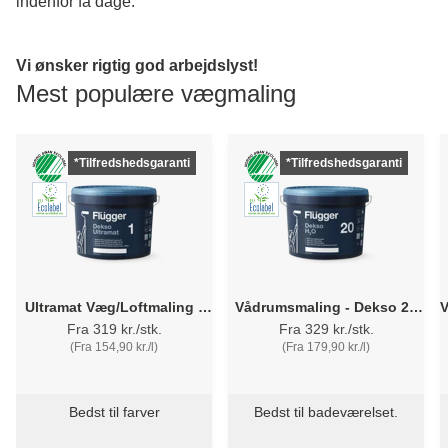
indenfor få dage.
Vi ønsker rigtig god arbejdslyst!
Mest populære vægmaling
*Tilfredshedsgaranti
*Tilfredshedsgaranti
Ultramat Væg/Loftmaling -
Vådrumsmaling - Dekso 20
V
Flügger Dekso 1
H2O Flügger
Fra 319 kr./stk.
Fra 329 kr./stk.
(Fra 154,90 kr./l)
(Fra 179,90 kr./l)
Bedst til farver
Bedst til badeværelset.