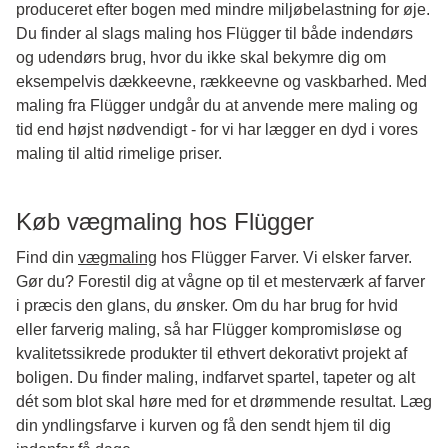
produceret efter bogen med mindre miljøbelastning for øje.
Du finder al slags maling hos Flügger til både indendørs
og udendørs brug, hvor du ikke skal bekymre dig om
eksempelvis dækkeevne, rækkeevne og vaskbarhed. Med
maling fra Flügger undgår du at anvende mere maling og
tid end højst nødvendigt - for vi har lægger en dyd i vores
maling til altid rimelige priser.
Køb vægmaling hos Flügger
Find din
vægmaling
hos Flügger Farver. Vi elsker farver.
Gør du? Forestil dig at vågne op til et mesterværk af farver
i præcis den glans, du ønsker. Om du har brug for hvid
eller farverig maling, så har Flügger kompromisløse og
kvalitetssikrede produkter til ethvert dekorativt projekt af
boligen. Du finder maling, indfarvet spartel, tapeter og alt
dét som blot skal høre med for et drømmende resultat. Læg
din yndlingsfarve i kurven og få den sendt hjem til dig