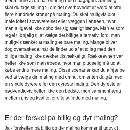
medmindre at du har erfaring med i bagagen. Samtidig
skal du tage stilling til om det overhovedet er værd at ofre
flere hundrede kroner på maling. Du skal muligvis blot
male loftet i soveværelset eller væggen i entréen, hvor
man alligevel ikke opholder sig særligt længe. Man er som
regel tilbøjelig til at vælge det billige alternativ, fordi man
muligvis tænker at maling er bare maling. Mange bliver
dog overraskede, når de finder ud af at to lag med den
billige maling ikke dækker tilstrækkeligt. Rækkeevnen var
heller ikke som man troede, hvor man pludselig må ud at
købe endnu mere maling. Disse scenarier kan du afhjælpe
ved at vælge din maling med omhu, om enten du går med
en smule dyrere eller den dyreste maling. Den dyreste er
nødvendigvis heller ikke den bedste, men sammenhæng
mellem pris og kvalitet er ofte at finde med maling.
Er der forskel på billig og dyr maling?
Ja - forskellen på billig og dyr maling kommer til udtryk i