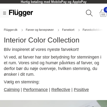
Hurtig betaling med MobilePay og ApplePay
Flügger.dk
Farver og farveprøver
Farvekort
Farvekollektioner
Interior Color Collection
Bliv inspireret af vores nyeste farvekort!
Vi ved, at farver har stor betydning for stemningen i
et rum. Vores sind og humør påvirkes af farver, og
derfor bør du nøje overveje, hvilken stemning, du
ønsker i dit rum.
Vælg en stemning:
Calming
|
Performance
|
Reflective
|
Positive